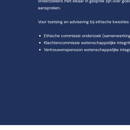
onderzoekers met elkaar in gesprek zijn over go
aanspreken.
Voor toetsing en advisering bij ethische kwesties 
Ethische commissie onderzoek (samenwerkin
Klachtencommissie wetenschappelijke integrit
Vertrouwenspersoon wetenschappelijke integri