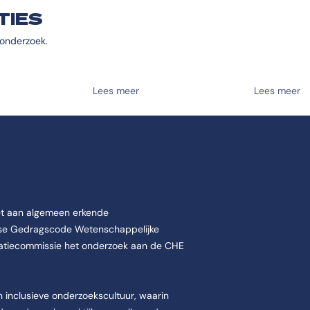
disciplines.
praktijkvrag
TIES
 onderzoek.
Lees meer
Lees meer
et aan algemeen erkende
dse Gedragscode Wetenschappelijke
sitatiecommissie het onderzoek aan de CHE
 inclusieve onderzoekscultuur, waarin