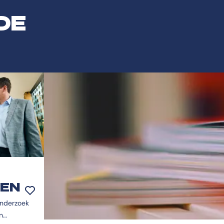
DE
TEN
Toevoegen aan favorieten
onderzoek
n