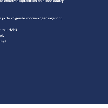
ede onderzoekspraktijken en elkaar daarop
zijn de volgende voorzieningen ingericht:
g met HAN)
eit
teit