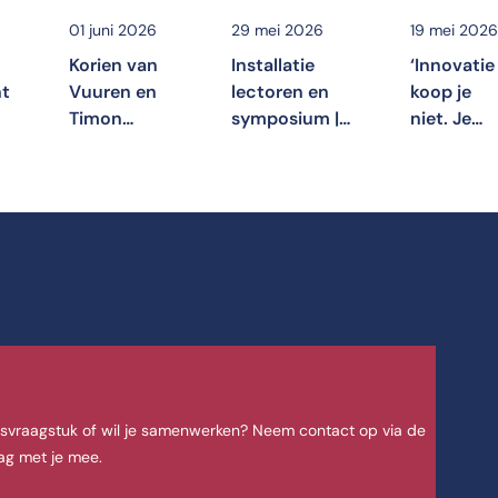
01 juni 2026
29 mei 2026
19 mei 202
Korien van
Installatie
‘Innovatie
ht
Vuuren en
lectoren en
koop je
Timon
symposium |
niet. Je
rt
Ramaker
Relationeel
organisee
geïnstalleerd
werken in
het’
se
als lectoren
journalistiek
ek
en
communicatie
svraagstuk of wil je samenwerken? Neem contact op via de
ag met je mee.