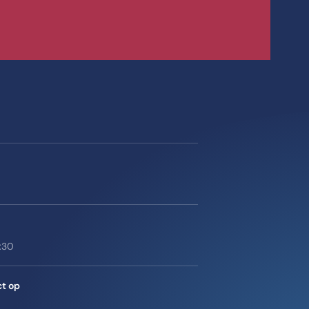
6:30
ct op