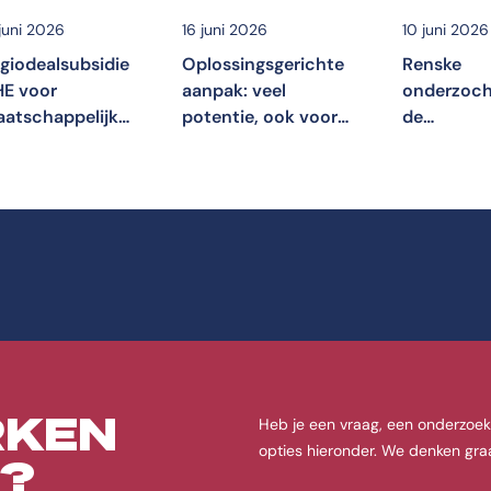
 juni 2026
16 juni 2026
10 juni 2026
giodealsubsidie
Oplossingsgerichte
Renske
E voor
aanpak: veel
onderzoc
atschappelijke
potentie, ook voor
de
aloog over
de
peersuppo
erantwoord
(ggz-)zorgkosten in
in de
oeien’
de
Nederland
huisartsenpraktijk?!
journalisti
KEN
Heb je een vraag, een onderzoek
opties hieronder. We denken gra
?