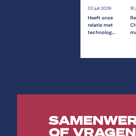
02 juli 2026
18
Heeft onze
Re
relatie met
CH
technologie
ma
therapie
di
nodig?
‘V
gr
SAMENWER
OF VRAGEN