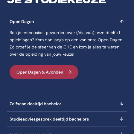
zij voor een opleiding open stond. Ze had
als pedagogisch medewerker een mbo-
achtergrond, maar pakte de mogelijkheid
Open Dagen
om weer te studeren met beide handen
Ben je enthousiast geworden over (één van) onze deeltijd
aan. En daar heeft ze tot nu toe al veel
opleidingen? Kom dan langs op een van onze Open Dagen.
van geleerd!
Zo proef je de sfeer van de CHE en kom je alles te weten
over de opleiding van jouw keuze!
Open Dagen & Avonden
Zelfscan deeltijd bachelor
Studieadviesgesprek deeltijd bachelors