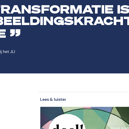
RANSFORMATIE IS
BEELDINGSKRACHT
E
j het JLI
Lees & luister