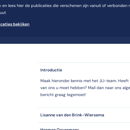
jk en lees hier de publicaties die verschenen zijn vanuit of verbonden
tuut
icaties bekijken
Introductie
Maak hieronder kennis met het JLI-team. Heeft 
van ons u moet hebben? Mail dan naar ons al
bericht graag tegemoet!
Lisanne van den Brink-Wiersema
Herman Oevermans