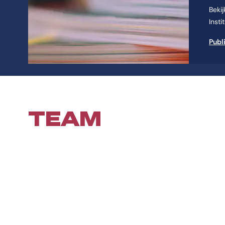
Beki
Insti
Publ
TEAM