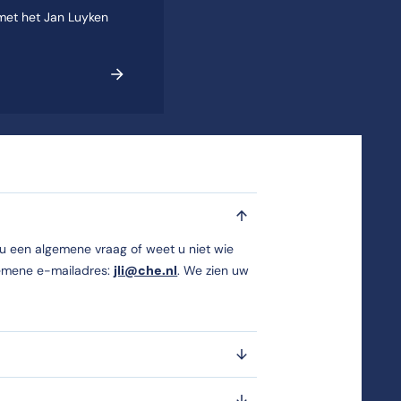
 met het Jan Luyken
u een algemene vraag of weet u niet wie
gemene e-mailadres:
jli@che.nl
. We zien uw