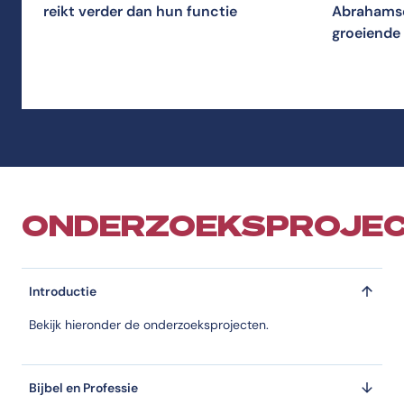
reikt verder dan hun functie
Abrahamse
groeiende 
generatie 
ONDERZOEKSPROJE
Introductie
Bekijk hieronder de onderzoeksprojecten.
Bijbel en Professie