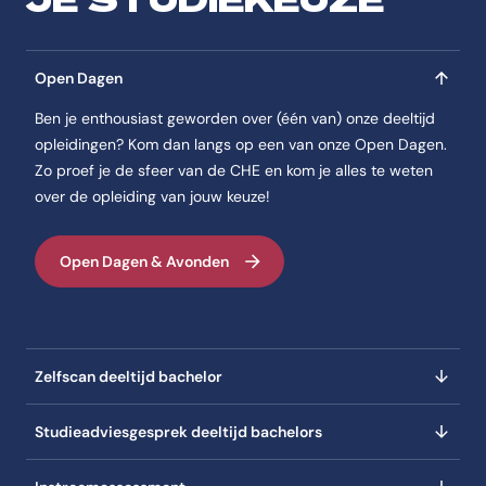
zij voor een opleiding open stond. Ze had
als pedagogisch medewerker een mbo-
achtergrond, maar pakte de mogelijkheid
Open Dagen
om weer te studeren met beide handen
Ben je enthousiast geworden over (één van) onze deeltijd
aan. En daar heeft ze tot nu toe al veel
opleidingen? Kom dan langs op een van onze Open Dagen.
van geleerd!
Zo proef je de sfeer van de CHE en kom je alles te weten
over de opleiding van jouw keuze!
Open Dagen & Avonden
Zelfscan deeltijd bachelor
Studieadviesgesprek deeltijd bachelors