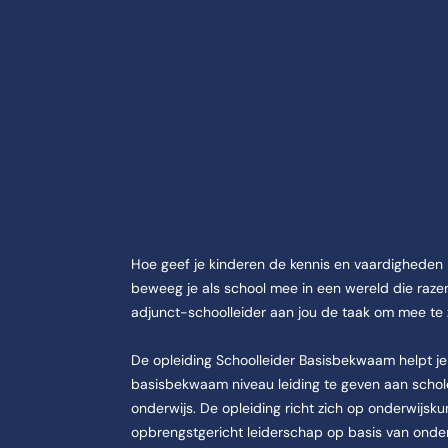
tie over Schoolleid
Hoe geef je kinderen de kennis en vaardighede
atie aan de CHE | Studeren doe je in Ede. De opleiding Schoolleider
beweeg je als school mee in een wereld die raze
adjunct-schoolleider aan jou de taak om mee t
De opleiding Schoolleider Basisbekwaam helpt je 
basisbekwaam niveau leiding te geven aan schole
onderwijs. De opleiding richt zich op onderwijs
E | Studeren doe je in Ede.
opbrengstgericht leiderschap op basis van onder