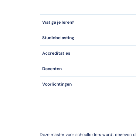
asisbekwaam?
g.
Wat ga je leren?
gegeven?
it verschilt per dag (din, woe of don).
Studiebelasting
Accreditaties
d €6.995,- (inc btw) Tweedaagse Seminar € 399,- (inc btw) Aanschaf
sisbekwaam?
Docenten
ijd.
Voorlichtingen
aam?
 Basisbekwaam?
sbekwaam?
Deze master voor schoolleiders wordt gegeven d