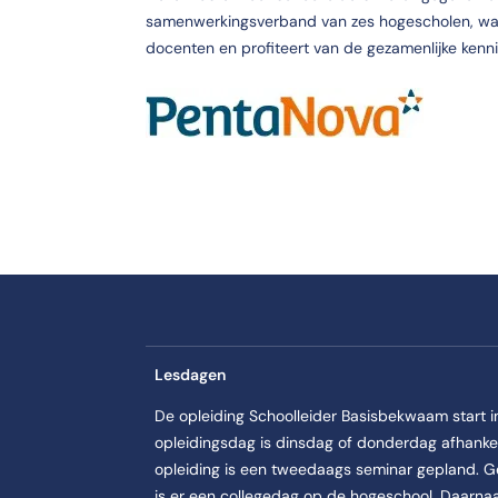
samenwerkingsverband van zes hogescholen, waar
docenten en profiteert van de gezamenlijke kenni
aangeboden?
E | Studeren doe je in Ede.
Lesdagen
De opleiding Schoolleider Basisbekwaam start i
opleidingsdag is dinsdag of donderdag afhankeli
opleiding is een tweedaags seminar gepland. G
is er een collegedag op de hogeschool. Daarnaast