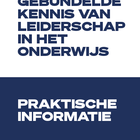
GEBUNDELDE
De opleiding Schoolleider Basisbekwaam heeft de erkenning Cedeo.
KENNIS VAN
Waar wordt de opleiding Schoolleider Basisbekwaam 
LEIDERSCHAP
De opleiding Schoolleider Basisbekwaam wordt aangeboden aan de CH
IN HET
ONDERWIJS
PRAKTISCHE
INFORMATIE