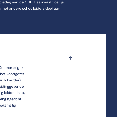
diedag aan de CHE. Daarnaast voer je
 met andere schoolleiders deel aan
 (toekomstige)
 het voortgezet-
zich (verder)
 boeken ongeveer €350,-.
leidinggevende
ig leiderschap,
engstgericht
oeksmatig