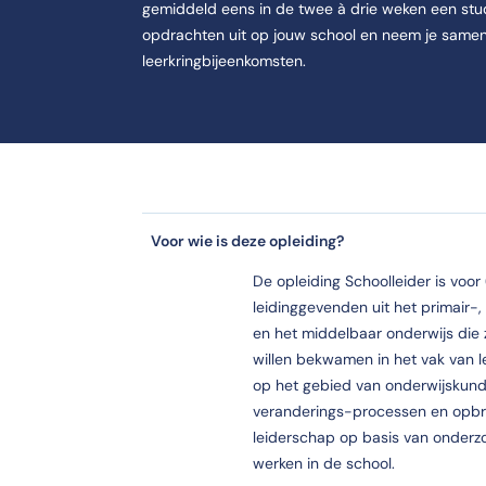
gemiddeld eens in de twee à drie weken een stu
opdrachten uit op jouw school en neem je samen
leerkringbijeenkomsten.
ijd.
Voor wie is deze opleiding?
De opleiding Schoolleider is voor
it verschilt per dag (din, woe of don).
leidinggevenden uit het primair-,
en het middelbaar onderwijs die 
d €6.995,- (inc btw) Tweedaagse Seminar € 399,- (inc btw) Aanschaf
willen bekwamen in het vak van 
op het gebied van onderwijskund
veranderings-processen en opbr
leiderschap op basis van onderz
werken in de school.