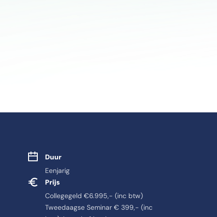
Studie eigensch
Duur
Eenjarig
Prijs
Collegegeld €6.995,- (inc btw)
Tweedaagse Seminar € 399,- (inc