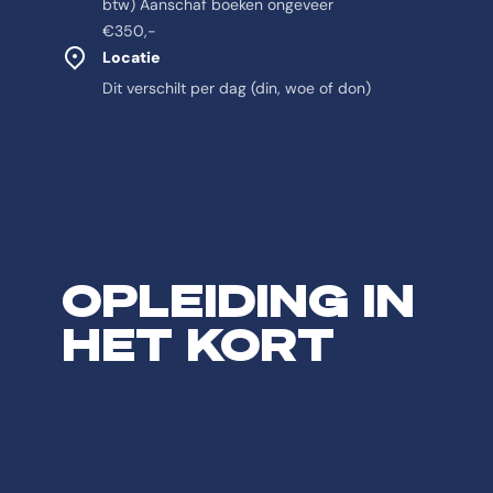
btw) Aanschaf boeken ongeveer
€350,-
Locatie
Dit verschilt per dag (din, woe of don)
Feitelijke informa
Antwoord-samenvatting
OPLEIDING IN
De opleiding Schoolleider Basisbekwaam is een Post-hbo Pabo & Educ
HET KORT
Feitenoverzicht
Naam
De opleiding heet Schoolleider Basisbekwaam.
Instelling
De opleiding Schoolleider Basisbekwaam wordt aangeboden aan de CH