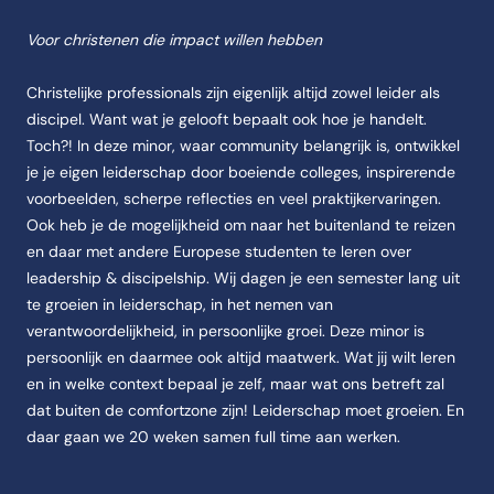
Feitenoverzicht
Voor christenen die impact willen hebben
Naam
Christelijke professionals zijn eigenlijk altijd zowel leider als
De opleiding heet Leiderschap en Discipelschap.
discipel. Want wat je gelooft bepaalt ook hoe je handelt.
Instelling
Toch?! In deze minor, waar community belangrijk is, ontwikkel
De opleiding Leiderschap en Discipelschap wordt aangeboden aan de
je je eigen leiderschap door boeiende colleges, inspirerende
Categorie
voorbeelden, scherpe reflecties en veel praktijkervaringen.
De opleiding Leiderschap en Discipelschap valt onder Minors.
Ook heb je de mogelijkheid om naar het buitenland te reizen
en daar met andere Europese studenten te leren over
Opleidingstype
leadership & discipelship. Wij dagen je een semester lang uit
De opleiding Leiderschap en Discipelschap is van het type Minors.
te groeien in leiderschap, in het nemen van
Studievorm
verantwoordelijkheid, in persoonlijke groei. Deze minor is
De opleiding Leiderschap en Discipelschap wordt aangeboden als Volti
persoonlijk en daarmee ook altijd maatwerk. Wat jij wilt leren
Studieduur
en in welke context bepaal je zelf, maar wat ons betreft zal
De opleiding Leiderschap en Discipelschap duurt Blok 1 en 2 | 6 maa
dat buiten de comfortzone zijn! Leiderschap moet groeien. En
daar gaan we 20 weken samen full time aan werken.
Startmoment
De opleiding Leiderschap en Discipelschap start in September 2026.