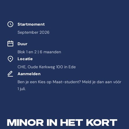
Studie eigenschappen
Startmoment
September 2026
Duur
Blok 1 en 2 | 6 maanden
Locatie
CHE, Oude Kerkweg 100 in Ede
Aanmelden
Ben je een Kies op Maat-student? Meld je dan aan vóór
1 juli.
Feitelijke informatie o
Antwoord-samenvatting
MINOR IN HET KORT
De opleiding Leiderschap en Discipelschap is een Minors Minors aan 