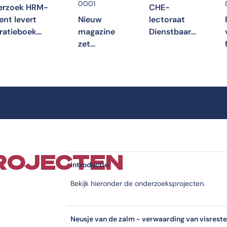
0001
erzoek HRM-
CHE-
ent levert
Nieuw
lectoraat
iratieboek
magazine
Dienstbaar
geverskracht
zet
Organiseren
 mkb-
innovaties
in gesprek
rnemers op
in Regio
met
Foodvalley
ondernemers
in de
spotlights
ROJECTEN
Introductie
Bekijk hieronder de onderzoeksprojecten.
Neusje van de zalm - verwaarding van visrest