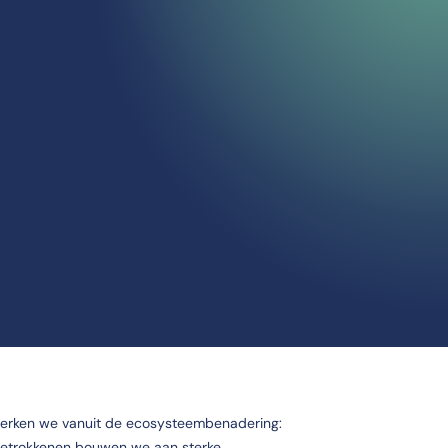
erken we vanuit de ecosysteembenadering:
 betrokkenen bouwen we aan sterke