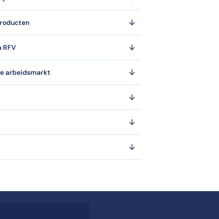
producten
a RFV
ge arbeidsmarkt