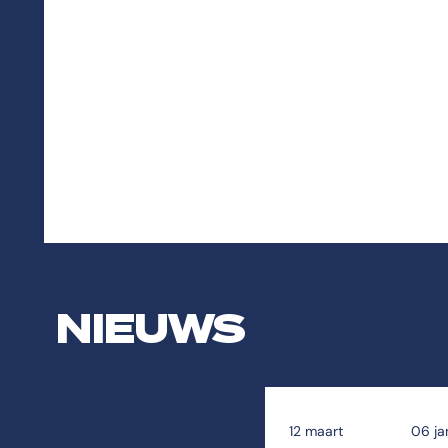
NIEUWS
12 maart
06 ja