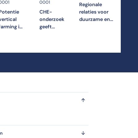
0001
0001
Regionale
Potentie
CHE-
relaties voor
vertical
onderzoek
duurzame en
farming in
geeft
gezonde
Regio
inzicht in
samenwerking
Foodvalley
de Friese
in kaart
economie
gebracht
en