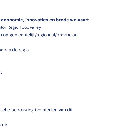
N
le economie, innovaties en brede welvaart
itor Regio Foodvalley
n op gemeentelijk/regionaal/provinciaal
bepaalde regio
t
rische bebouwing (versterken van dit
ulair