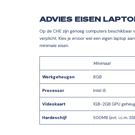
ADVIES EISEN LAPTO
Op de CHE zijn genoeg computers beschikbaar wa
verplicht. Kies je ervoor wel een eigen laptop aa
minimale eisen.
Minimaal
Werkgeheugen
8GB
Processor
Intel i5
Videokaart
1GB-2GB GPU geheu
Hardeschijf
500MB (evt. i.c.m. SS