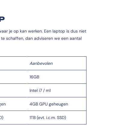
P
ar je op kan werken. Een laptop is dus niet
n te schaffen, dan adviseren we een aantal
Aanbevolen
16GB
Intel i7 / m1
gen
4GB GPU geheugen
D)
1TB (evt. i.c.m. SSD)