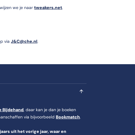
rwijzen we je naar
tweakers.net
.
op via
J&C@che.nl
.
e Bijdehand
, daar kan je dan je boeken
aanschaffen via bijvoorbeeld
Bookmatch
.
ars uit het vorige jaar, waar en