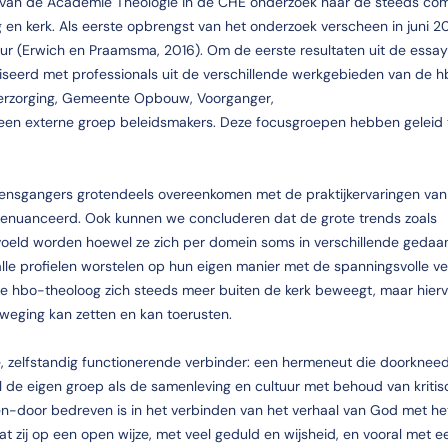
t van de Academie Theologie in de CHE onderzoek naar de steeds co
n kerk. Als eerste opbrengst van het onderzoek verscheen in juni 2
r (Erwich en Praamsma, 2016). Om de eerste resultaten uit de essay
iseerd met professionals uit de verschillende werkgebieden van de 
e Verzorging, Gemeente Opbouw, Voorganger,
een externe groep beleidsmakers. Deze focusgroepen hebben geleid 
Grensgangers grotendeels overeenkomen met de praktijkervaringen van
 genuanceerd. Ook kunnen we concluderen dat de grote trends zoals
n gevoeld worden hoewel ze zich per domein soms in verschillende gedaa
lle profielen worstelen op hun eigen manier met de spanningsvolle v
 de hbo-theoloog zich steeds meer buiten de kerk beweegt, maar hierv
eweging kan zetten en kan toerusten.
 zelfstandig functionerende verbinder: een hermeneut die doorkneed 
 de eigen groep als de samenleving en cultuur met behoud van kritis
en-door bedreven is in het verbinden van het verhaal van God met he
 zij op een open wijze, met veel geduld en wijsheid, en vooral met e