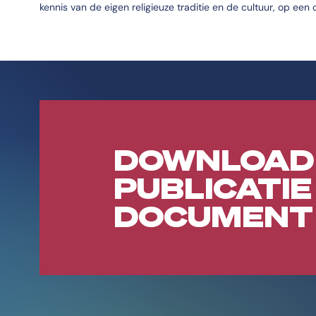
kennis van de eigen religieuze traditie en de cultuur, op ee
DOWNLOAD
PUBLICATIE
DOCUMENT