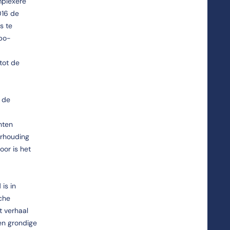
mplexere
016 de
s te
hbo-
tot de
 de
nten
erhouding
oor is het
is in
che
t verhaal
en grondige