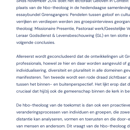
Sinds november 2014 doet het lectoraat Geloven in Contex
plaats van de hbo-theoloog in de hedendaagse samenleving e
essaybundel Grensgangers: Pendelen tussen geloof en cultuu
verrijken en verdiepen werden zes groepsinterviews georgan
theoloog: Missionaire Presentie, Pastoraal werk/Geestelijk
Leraar Godsdienst & Levensbeschouwing (GL) en ten slotte 
volgende conclusies.
Allereerst wordt geconcludeerd dat de ontwikkelingen uit 
professionals, hoewel ze hier en daar worden aangevuld of
individualisering, diversiteit en pluraliteit in alle domeine
manifesteren. Ten tweede wordt een rode draad zichtbaar: a
tussen het binnen- en buitenperspectief. Het lijkt erop dat
cruciaal dat hij/zij ook de gemeenschap binnen de kerk in b
De hbo-theoloog van de toekomst is dan ook een proactieve,
veranderingsprocessen van individuen en groepen, die zowel
distantie kan analyseren, vormen en toerusten en die door-
van mensen en andersom. Dit vraagt van de hbo-theoloog dat