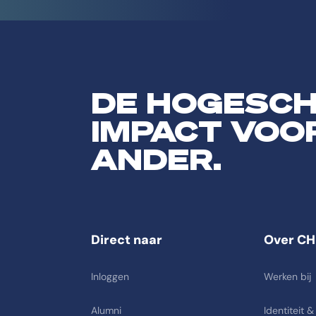
DE HOGESC
IMPACT VOO
ANDER.
Direct naar
Over CH
Inloggen
Werken bij
Alumni
Identiteit &