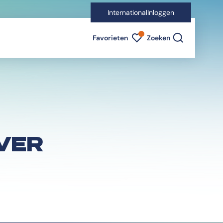
International
Inloggen
Favorieten indicator
Favorieten
Zoeken
OVER