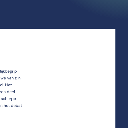
ijkbegrip
we van zijn
ol. Het
 een deel
n scherpe
aan het debat