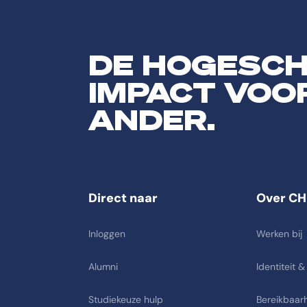
DE HOGESC
IMPACT VOO
ANDER.
Direct naar
Over CH
Inloggen
Werken bij
Alumni
Identiteit &
Studiekeuze hulp
Bereikbaarh