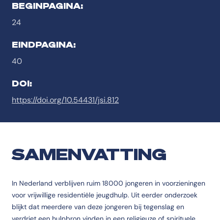
BEGINPAGINA:
24
EINDPAGINA:
40
DOI:
https://doi.org/10.54431/jsi.812
SAMENVATTING
In Nederland verblijven ruim 18000 jongeren in voorzieningen
voor vrijwillige residentiële jeugdhulp. Uit eerder onderzoek
blijkt dat meerdere van deze jongeren bij tegenslag en
verdriet een hulpbron vinden in een religieuze of spirituele