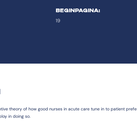
BEGINPAGINA:
19
G
tive theory of how good nurses in acute care tune in to patient prefe
loy in doing so.