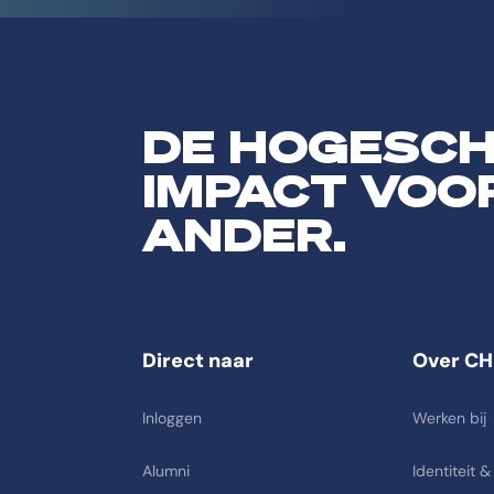
DE HOGESC
IMPACT VOO
ANDER.
Direct naar
Over CH
Inloggen
Werken bij
Alumni
Identiteit &