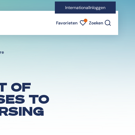
International
Inloggen
Favorieten indicator
Favorieten
Zoeken
re
T OF
SES TO
URSING