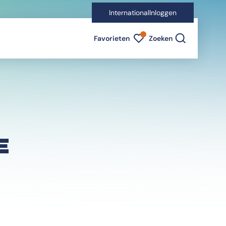
International
Inloggen
Favorieten indicator
Favorieten
Zoeken
E