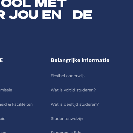
HOOL MET
R JOU EN DE
E
Belangrijke informatie
Flexibel onderwijs
 missie
Wat is voltijd studeren?
eid & Faciliteiten
Wat is deeltijd studeren?
eid
Studentenwelzijn
ven
Studeren in Ede