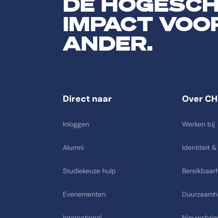
DE HOGESC
IMPACT VOO
ANDER.
Direct naar
Over CH
Inloggen
Werken bij
Alumni
Identiteit &
Studiekeuze hulp
Bereikbaarh
Evenementen
Duurzaamh
International
Nieuwsbrie