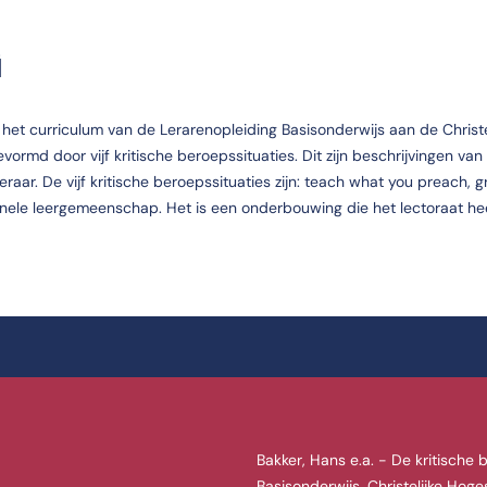
G
n het curriculum van de Lerarenopleiding Basisonderwijs aan de Christe
md door vijf kritische beroepssituaties. Dit zijn beschrijvingen van v
aar. De vijf kritische beroepssituaties zijn: teach what you preach, g
onele leergemeenschap. Het is een onderbouwing die het lectoraat he
Bakker, Hans e.a. - De kritische 
Basisonderwijs, Christelijke Hog