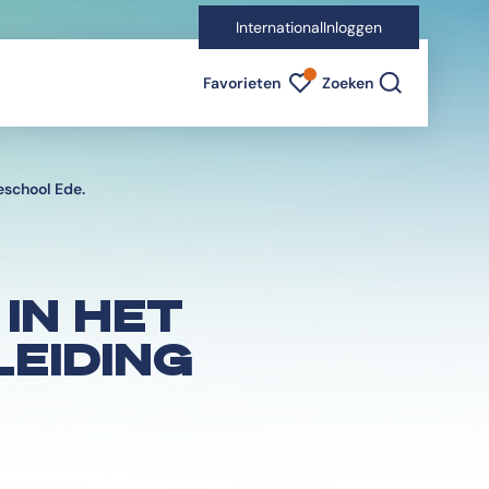
International
Inloggen
Favorieten indicator
Favorieten
Zoeken
eschool Ede.
IN HET
EIDING