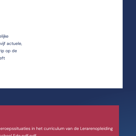
lijke
ijf actuele,
rip op de
eft
beroepssituaties in het curriculum van de Lerarenopleiding
eschool Ede.pdf.pdf