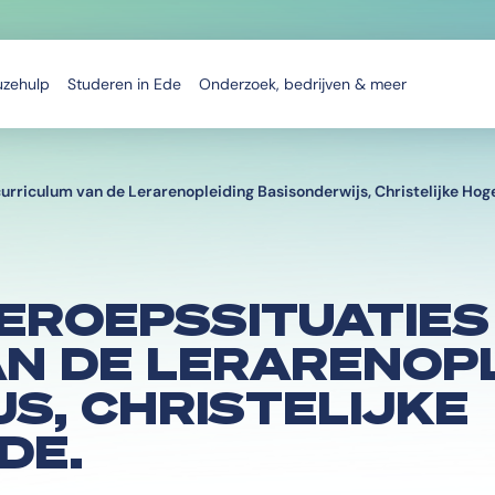
uzehulp
Studeren in Ede
Onderzoek, bedrijven & meer
 curriculum van de Lerarenopleiding Basisonderwijs, Christelijke Hog
EROEPSSITUATIES 
N DE LERARENOPL
S, CHRISTELIJKE
DE.