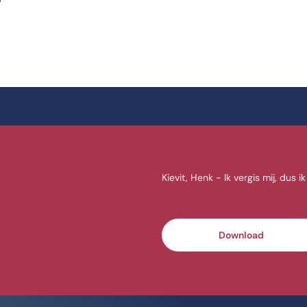
Kievit, Henk - Ik vergis mij, dus 
Download