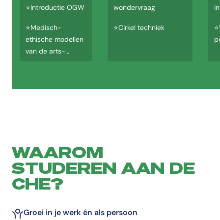
⭐Introductie OGW
wondervraag
i
⭐Medisch-
⭐Cirkel techniek
⭐
ethische modellen
p
van de arts-
hulpverlenerrelatie;
⭐Intern maken van
het ‘probleem’
WAAROM
STUDEREN AAN DE
CHE?
Groei in je werk én als persoon