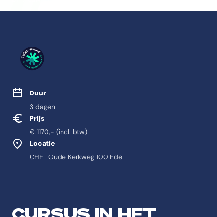
Studie eigenschappen
Duur
3 dagen
Prijs
€ 1170,- (incl. btw)
Locatie
CHE | Oude Kerkweg 100 Ede
Feitelijke informatie o
Antwoord-samenvatting
CURSUS IN HET