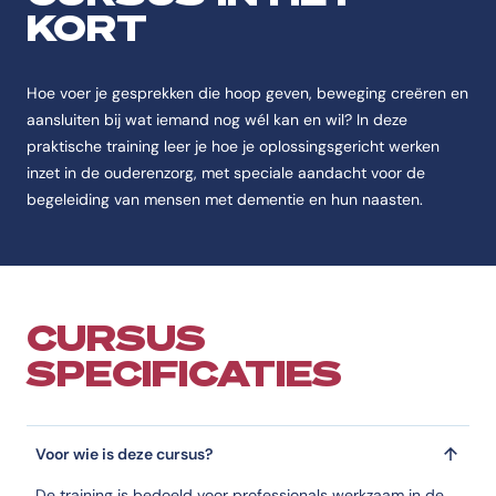
De cursus Oplossingsgericht werken met ouderen is een Cursus Verp
KORT
Feitenoverzicht
Naam
Hoe voer je gesprekken die hoop geven, beweging creëren en
De cursus heet Oplossingsgericht werken met ouderen.
aansluiten bij wat iemand nog wél kan en wil? In deze
praktische training leer je hoe je oplossingsgericht werken
Instelling
inzet in de ouderenzorg, met speciale aandacht voor de
De cursus Oplossingsgericht werken met ouderen wordt aangeboden 
begeleiding van mensen met dementie en hun naasten.
Categorie
De cursus Oplossingsgericht werken met ouderen valt onder Verplee
Opleidingstype
De cursus Oplossingsgericht werken met ouderen is van het type Cur
CURSUS
Studievorm
SPECIFICATIES
De cursus Oplossingsgericht werken met ouderen wordt aangeboden a
Accreditatie
De cursus Oplossingsgericht werken met ouderen heeft de erkenning
Voor wie is deze cursus?
Code
De code van de cursus Oplossingsgericht werken met ouderen is 
De training is bedoeld voor professionals werkzaam in de