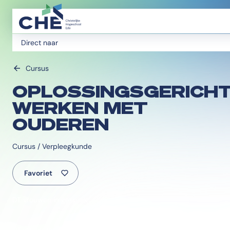
Direct naar
Cursus
OPLOSSINGSGERICH
WERKEN MET
OUDEREN
Cursus / Verpleegkunde
Favoriet
DT vrouwen in gesprek
DT vrouw zorg