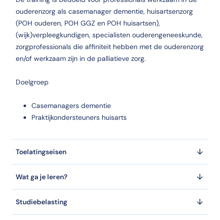
ouderenzorg als casemanager dementie, huisartsenzorg
Veelgestelde vragen
(POH ouderen, POH GGZ en POH huisartsen),
(wijk)verpleegkundigen, specialisten ouderengeneeskunde,
Welke studievorm heeft de cursus Oplossingsgericht 
zorgprofessionals die affiniteit hebben met de ouderenzorg
De cursus Oplossingsgericht werken met ouderen wordt aangeboden a
en/of werkzaam zijn in de palliatieve zorg.
Wat is het opleidingstype van Oplossingsgericht werk
Doelgroep
Het opleidingstype is Cursus.
Casemanagers dementie
Onder welke categorie valt de cursus Oplossingsgeric
Praktijkondersteuners huisarts
De cursus Oplossingsgericht werken met ouderen valt onder Verplee
Welke erkenning heeft de cursus Oplossingsgericht w
Toelatingseisen
De cursus Oplossingsgericht werken met ouderen heeft de erkenning
Wat ga je leren?
Waar wordt de cursus Oplossingsgericht werken met 
De cursus Oplossingsgericht werken met ouderen wordt aangeboden 
Studiebelasting