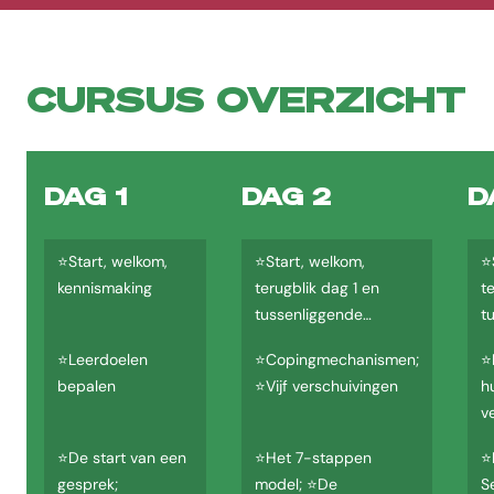
CURSUS OVERZICHT
DAG 1
DAG 2
D
⭐Start, welkom,
⭐Start, welkom,
⭐
kennismaking
terugblik dag 1 en
t
tussenliggende
t
periode
p
⭐Leerdoelen
⭐Copingmechanismen;
⭐
bepalen
⭐Vijf verschuivingen
h
v
⭐De start van een
⭐Het 7-stappen
⭐
gesprek;
model; ⭐De
S