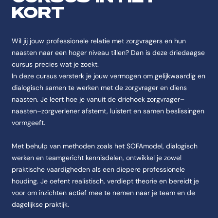
De cursus Gelijkwaardig samenwerken in Zorg & Welzijn is een Cursus
KORT
Feitenoverzicht
Naam
Wil jij jouw professionele relatie met zorgvragers en hun
De cursus heet Gelijkwaardig samenwerken in Zorg & Welzijn.
naasten naar een hoger niveau tillen? Dan is deze driedaagse
cursus precies wat je zoekt.
Instelling
In deze cursus versterk je jouw vermogen om gelijkwaardig en
De cursus Gelijkwaardig samenwerken in Zorg & Welzijn wordt aange
dialogisch samen te werken met de zorgvrager en diens
Categorie
naasten. Je leert hoe je vanuit de driehoek zorgvrager–
De cursus Gelijkwaardig samenwerken in Zorg & Welzijn valt onder V
naasten–zorgverlener afstemt, luistert en samen beslissingen
Opleidingstype
vormgeeft.
De cursus Gelijkwaardig samenwerken in Zorg & Welzijn is van het ty
Met behulp van methoden zoals het
SOFAmodel, dialogisch
Studievorm
werken en teamgericht kennisdelen, ontwikkel je zowel
De cursus Gelijkwaardig samenwerken in Zorg & Welzijn wordt aangeb
praktische vaardigheden als een diepere professionele
Studieduur
houding. Je oefent realistisch, verdiept theorie en
bereidt
je
De cursus Gelijkwaardig samenwerken in Zorg & Welzijn duurt 3 lesda
voor om inzichten actief mee te nemen naar je team en de
Startmoment
dagelijkse praktijk.
De cursus Gelijkwaardig samenwerken in Zorg & Welzijn start Op aan