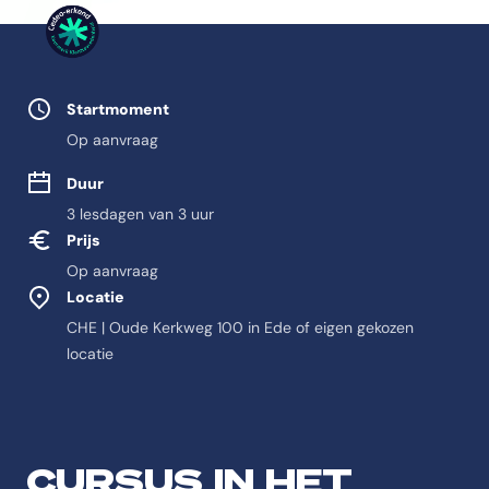
Studie eigenschappen
Startmoment
Op aanvraag
Duur
3 lesdagen van 3 uur
Prijs
Op aanvraag
Locatie
CHE | Oude Kerkweg 100 in Ede of eigen gekozen
locatie
Feitelijke informatie o
Antwoord-samenvatting
CURSUS IN HET