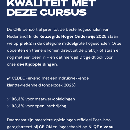
KWALITEIT MET
DEZE CURSUS
De CHE behoort al jaren tot de beste hogescholen van
Nederland! In de
Keuzegids Hoger Onderwijs 2025
staan
we op
plek 2
in de categorie middelgrote hogescholen. Onze
docenten en trainers komen direct uit de praktijk of staan er
nog met één been in - en dat merk je! Dit geldt ook voor
onze
deeltijdopleidingen
.
✔️ CEDEO-erkend met een indrukwekkende
klanttevredenheid (onderzoek 2025)
✅
96,3%
voor maatwerkopleidingen
✅
93,3%
voor open inschrijving
Daarnaast zijn meerdere opleidingen officieel Post-hbo
geregistreerd bij
CPION
en ingeschaald op
NLQF niveau
.