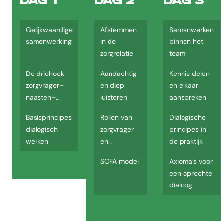
DAG 1
DAG 2
DAG 3
Gelijkwaardige
Afstemmen
Samenwerken
samenwerking
in de
binnen het
zorgrelatie
team
De driehoek
Aandachtig
Kennis delen
zorgvrager–
en diep
en elkaar
naasten–
luisteren
aanspreken
zorgverlener
Basisprincipes
Rollen van
Dialogische
dialogisch
zorgvrager
principes in
werken
en
de praktijk
mantelzorger
SOFA model
Axioma’s voor
een oprechte
dialoog