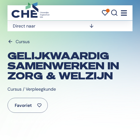
FAVORI
FAVORI
ZOEK
Navigati
Direct naar
Cursus
GELIJKWAARDIG
SAMENWERKEN IN
ZORG & WELZIJN
Cursus / Verpleegkunde
Favoriet
DT student in studiecentrum