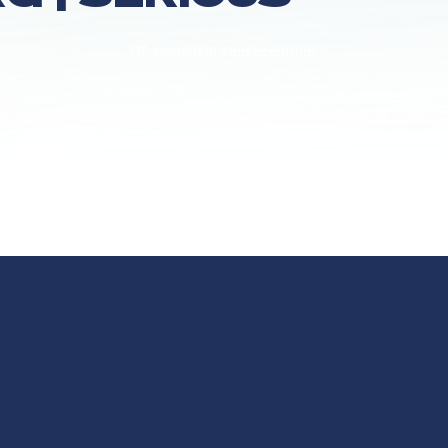
DT student in studiecentrum
appen