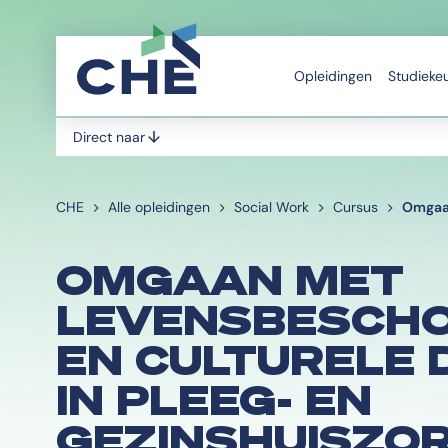
Opleidingen
Studieke
Direct naar
CHE
Alle opleidingen
Social Work
Cursus
Omgaan
OMGAAN MET
LEVENSBESCHO
EN CULTURELE 
IN PLEEG- EN
GEZINSHUISZOR