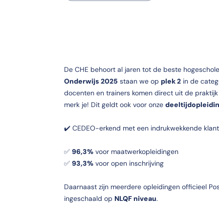
De CHE behoort al jaren tot de beste hogeschol
Onderwijs 2025
staan we op
plek 2
in de categ
docenten en trainers komen direct uit de praktij
merk je! Dit geldt ook voor onze
deeltijdopleidi
✔️ CEDEO-erkend met een indrukwekkende klant
✅
96,3%
voor maatwerkopleidingen
✅
93,3%
voor open inschrijving
Daarnaast zijn meerdere opleidingen officieel Po
ingeschaald op
NLQF niveau
.