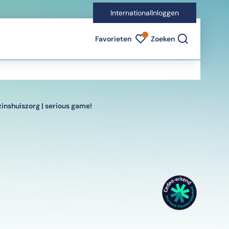
International
Inloggen
Favorieten indicator
Favorieten
Zoeken
inshuiszorg | serious game!