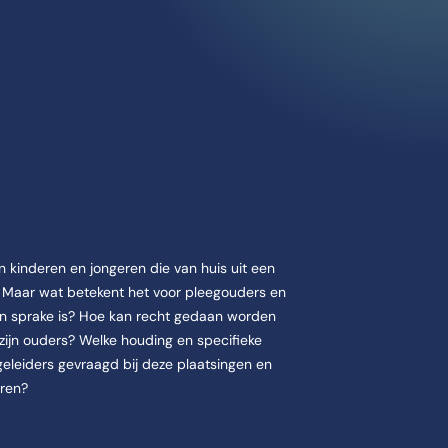
levensbeschouwelijke
 kinderen en jongeren die van huis uit een
 aan de CHE | Studeren doe je in Ede. De cursus Omgaan met levensbes
 Maar wat betekent het voor pleegouders en
van sprake is? Hoe kan recht gedaan worden
 zijn ouders? Welke houding en specifieke
leiders gevraagd bij deze plaatsingen en
eren?
 CHE | Studeren doe je in Ede.