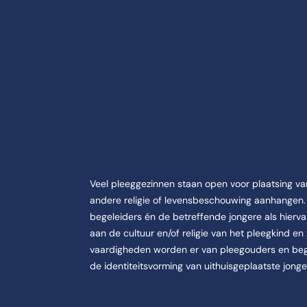
ie over Omgaan met 
Veel pleeggezinnen staan open voor plaatsing van
n pleeg- en gezinshuiszorg | serious game! is een Cursus Social Work
andere religie of levensbeschouwing aanhangen.
begeleiders én de betreffende jongere als hier
aan de cultuur en/of religie van het pleegkind en
vaardigheden worden er van pleegouders en bege
eit in pleeg- en gezinshuiszorg | serious game!.
de identiteitsvorming van uithuisgeplaatste jong
in pleeg- en gezinshuiszorg | serious game! wordt aangeboden aan de