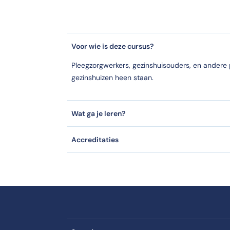
beschouwelijke en culturele diversiteit in pleeg- en g
n pleeg- en gezinshuiszorg | serious game! valt onder Social Work.
Voor wie is deze cursus?
houwelijke en culturele diversiteit in pleeg- en gezin
Pleegzorgwerkers, gezinshuisouders, en andere
in pleeg- en gezinshuiszorg | serious game! heeft de erkenning Cedeo
gezinshuizen heen staan.
en culturele diversiteit in pleeg- en gezinshuiszorg
in pleeg- en gezinshuiszorg | serious game! wordt aangeboden aan de
Wat ga je leren?
Accreditaties