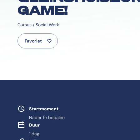
GAME!
Cursus / Social Work
Favoriet
Studie eigensch
Startmoment
Nader te bepalen
Duur
1 dag