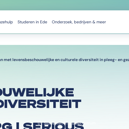
uzehulp
Studeren in Ede
Onderzoek, bedrijven & meer
 met levensbeschouwelijke en culturele diversiteit in pleeg- en gez
UWELIJKE
DIVERSITEIT
G | SERIOUS
DT Studenten in studiecentrum