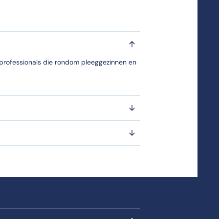
ezinshuiszorg | serious game!?
shuiszorg | serious game!?
 professionals die rondom pleeggezinnen en
.
 | serious game! aangeboden?
 CHE | Studeren doe je in Ede.