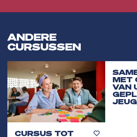
ANDERE
CURSUSSEN
SAM
MET 
VAN 
GEP
JEUG
CURSUS TOT
Toevoegen aan favor