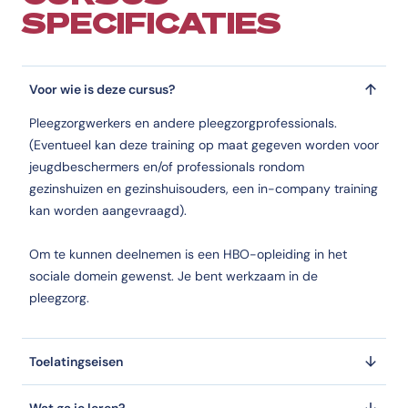
SPECIFICATIES
Wanneer start de cursus Meerzijdig partijdig werken v
De cursus Meerzijdig partijdig werken voor Pleegzorgprofessionals st
Voor wie is deze cursus?
Wat kost de cursus Meerzijdig partijdig werken voor P
Pleegzorgwerkers en andere pleegzorgprofessionals.
De prijs van de cursus Meerzijdig partijdig werken voor Pleegzorgprof
(Eventueel kan deze training op maat gegeven worden voor
Welke studievorm heeft de cursus Meerzijdig partijdig
jeugdbeschermers en/of professionals rondom
gezinshuizen en gezinshuisouders, een in-company training
De cursus Meerzijdig partijdig werken voor Pleegzorgprofessionals wo
kan worden aangevraagd).
Wat is het opleidingstype van Meerzijdig partijdig wer
Om te kunnen deelnemen is een HBO-opleiding in het
Het opleidingstype is Cursus.
sociale domein gewenst. Je bent werkzaam in de
Onder welke categorie valt de cursus Meerzijdig partij
pleegzorg.
De cursus Meerzijdig partijdig werken voor Pleegzorgprofessionals val
Welke erkenning heeft de cursus Meerzijdig partijdig 
Toelatingseisen
De cursus Meerzijdig partijdig werken voor Pleegzorgprofessionals he