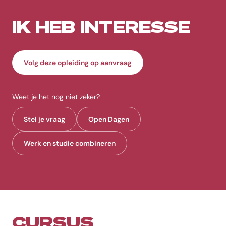
Studieduur
De cursus Meerzijdig partijdig werken voor Pleegzorgprofessionals du
IK HEB INTERESSE
Startmoment
De cursus Meerzijdig partijdig werken voor Pleegzorgprofessionals st
Volg deze opleiding op aanvraag
Locatie
De cursus Meerzijdig partijdig werken voor Pleegzorgprofessionals wo
Prijs
Weet je het nog niet zeker?
De prijs van de cursus Meerzijdig partijdig werken voor Pleegzorgprof
Stel je vraag
Open Dagen
Accreditatie
De cursus Meerzijdig partijdig werken voor Pleegzorgprofessionals he
Werk en studie combineren
Veelgestelde vragen
Wat is de studieduur van de cursus Meerzijdig partijdi
De studieduur van de cursus Meerzijdig partijdig werken voor Pleegzo
Waar wordt de cursus Meerzijdig partijdig werken voo
CURSUS
De cursus Meerzijdig partijdig werken voor Pleegzorgprofessionals wo