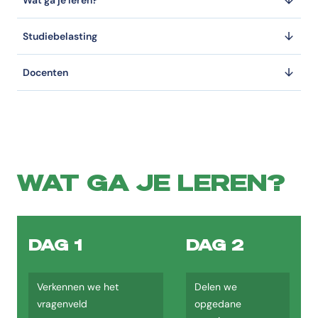
Wat ga je leren?
Waar wordt de cursus Meerzijdig partijdig werken voo
Studiebelasting
De cursus Meerzijdig partijdig werken voor Pleegzorgprofessionals w
Docenten
WAT GA JE LEREN?
DAG 1
DAG 2
Verkennen we het
Delen we
vragenveld
opgedane