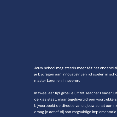
ie over Master Lere
Jouw school mag steeds meer zélf het onderwijsb
e aan de CHE | Studeren doe je in Ede. De opleiding Master Leren en 
je bijdragen aan innovatie? Een rol spelen in sc
master Leren en Innoveren.
In twee jaar tijd groei je uit tot Teacher Leader.
de klas staat, maar tegelijkertijd een voortrekkers
bijvoorbeeld de directie vanuit jouw schat aan n
E | Studeren doe je in Ede.
draag je actief bij aan zorgvuldige implementatie