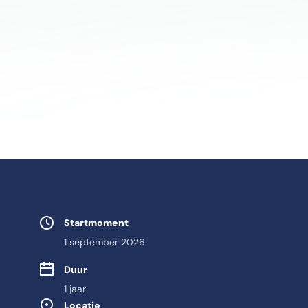
Studie eigensch
Startmoment
1 september 2026
Duur
1 jaar
Locatie