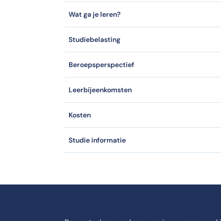
ei 2026.
Wat ga je leren?
angeboden?
Studiebelasting
E | Studeren doe je in Ede.
Beroepsperspectief
Leerbijeenkomsten
Kosten
Studie informatie