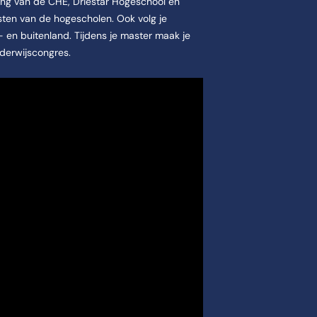
ng van de CHE, Driestar Hogeschool en
isten van de hogescholen. Ook volg je
 en buitenland. Tijdens je master maak je
nderwijscongres.