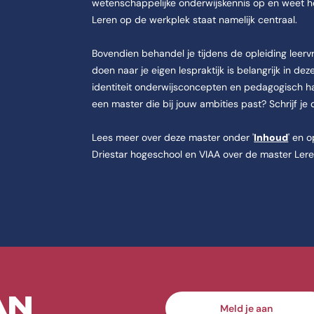
wetenschappelijke onderwijskennis op en weet ho
Leren op de werkplek staat namelijk centraal.
Bovendien behandel je tijdens de opleiding leerv
doen naar je eigen lespraktijk is belangrijk in de
identiteit onderwijsconcepten en pedagogisch han
jd.
een master die bij jouw ambities past? Schrijf je 
Lees meer over deze master onder '
Inhoud
' en 
Driestar hogeschool en VIAA over de master Lere
e CHE, Oude Kerkweg 100 in Ede.
ei 2026.
AN
Meld je aan