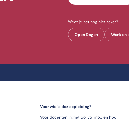
 Innoveren?
egeven?
Weet je het nog niet zeker?
e CHE, Oude Kerkweg 100 in Ede.
Open Dagen
Werk en 
?
Innoveren?
jd.
en?
en Innoveren?
Voor wie is deze opleiding?
Voor docenten in:
het po, vo, mbo en hbo
r Leren en Innoveren?