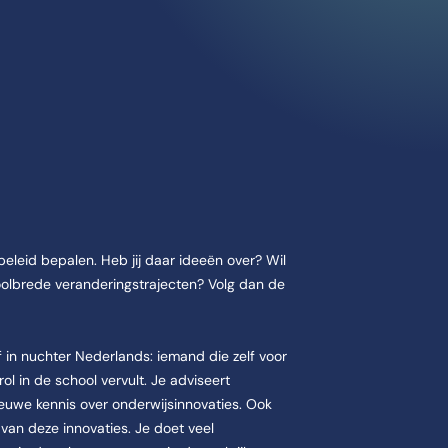
n en Innoveren
eleid bepalen. Heb jij daar ideeën over? Wil
Innoveren duurt 1 jaar. De opleiding Master Leren en Innoveren star
hoolbrede veranderingstrajecten? Volg dan de
 Of in nuchter Nederlands: iemand die zelf voor
rol in de school vervult. Je adviseert
ieuwe kennis over onderwijsinnovaties. Ook
 van deze innovaties. Je doet veel