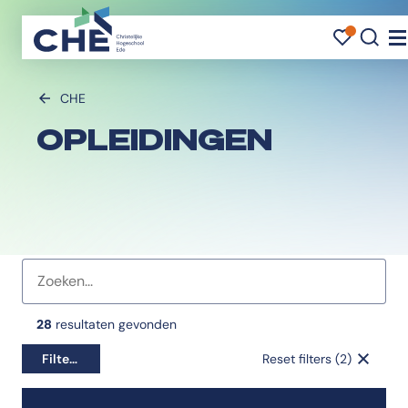
FAVO
FAVO
ZO
Na
CHE
OPLEIDINGEN
Favorieten indicator
28
resultaten gevonden
Filters
Reset filters (2)