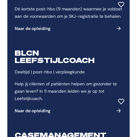
Toevoeg
Dé kortste post-hbo (9 maanden) waarmee je voldoet
aan de voorwaarden om je SKJ-registratie te behalen.
Naar de opleiding
BLCN
LEEFSTIJLCOACH
Deeltijd | post-hbo | verpleegkunde
Help jij cliënten of patiënten helpen om gezonder te
gaan leven? In 11 maanden leiden we je op tot
Leefstijlcoach.
Toevoeg
Naar de opleiding
CASEMANAGEMENT