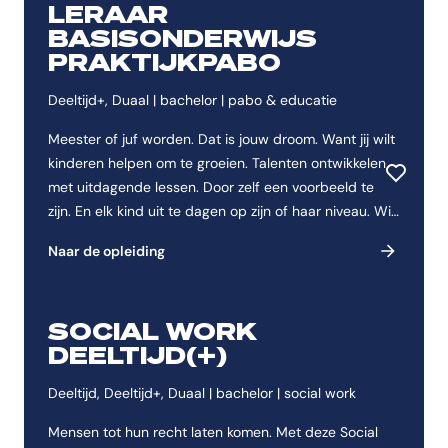
LERAAR
BASISONDERWIJS
PRAKTIJKPABO
Deeltijd+, Duaal | bachelor | pabo & educatie
Meester of juf worden. Dat is jouw droom. Want jij wilt
kinderen helpen om te groeien. Talenten ontwikkelen
Toevoeg
met uitdagende lessen. Door zelf een voorbeeld te
zijn. En elk kind uit te dagen op zijn of haar niveau. Wil
je dit vooral in de praktijk leren? Dan is deze opleiding
Naar de opleiding
iets voor jou!
SOCIAL WORK
DEELTIJD(+)
Deeltijd, Deeltijd+, Duaal | bachelor | social work
Mensen tot hun recht laten komen. Met deze Social