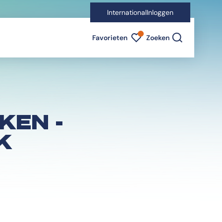
International
Inloggen
Favorieten indicator
Favorieten
Zoeken
KEN -
K