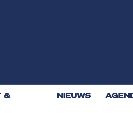
T &
NIEUWS
AGEN