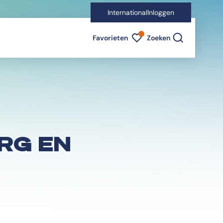
International
Inloggen
Favorieten indicator
Favorieten
Zoeken
RG EN