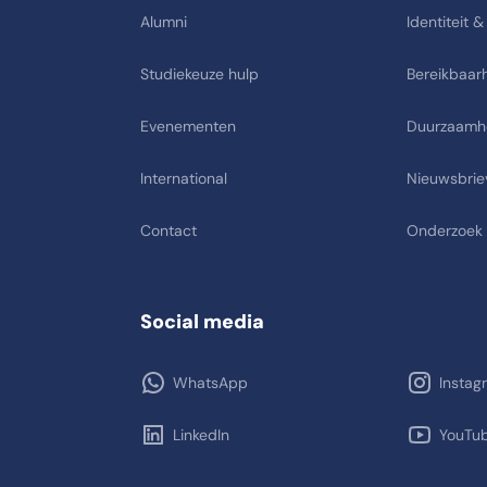
Alumni
Identiteit &
Studiekeuze hulp
Bereikbaarh
Evenementen
Duurzaamh
International
Nieuwsbrie
Contact
Onderzoek
Social media
WhatsApp
Instag
LinkedIn
YouTu