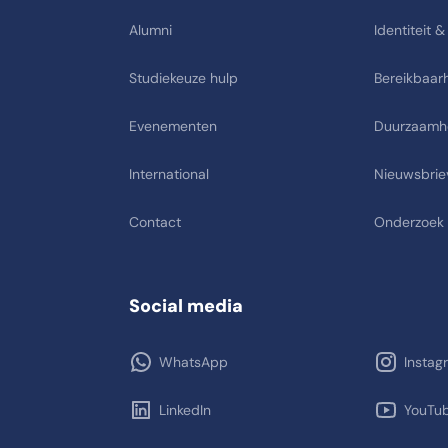
Alumni
Identiteit &
Studiekeuze hulp
Bereikbaarh
Evenementen
Duurzaamh
International
Nieuwsbrie
Contact
Onderzoek
Social media
WhatsApp
Instag
LinkedIn
YouTu