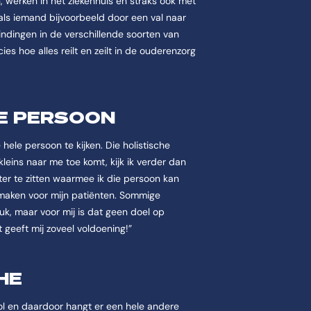
 werken in het ziekenhuis en straks ook met
als iemand bijvoorbeeld door een val naar
indingen in de verschillende soorten van
ies hoe alles reilt en zeilt in de ouderenzorg
LE PERSOON
hele persoon te kijken. Die holistische
leins naar me toe komt, kijk ik verder dan
ter te zitten waarmee ik die persoon kan
n maken voor mijn patiënten. Sommige
uk, maar voor mij is dat geen doel op
at geeft mij zoveel voldoening!”
HE
l en daardoor hangt er een hele andere