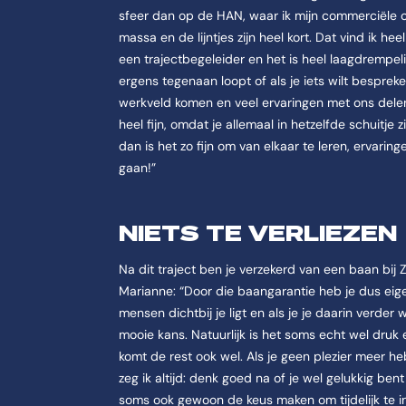
sfeer dan op de HAN, waar ik mijn commerciële o
massa en de lijntjes zijn heel kort. Dat vind ik h
een trajectbegeleider en het is heel laagdrempe
ergens tegenaan loopt of als je iets wilt bespreke
werkveld komen en veel ervaringen met ons dele
heel fijn, omdat je allemaal in hetzelfde schuitje
dan is het zo fijn om van elkaar te leren, ervarin
gaan!”
NIETS TE VERLIEZEN
Na dit traject ben je verzekerd van een baan bij Z
Marianne: “Door die baangarantie heb je dus eigen
mensen dichtbij je ligt en als je je daarin verder 
mooie kans. Natuurlijk is het soms echt wel druk en
komt de rest ook wel. Als je geen plezier meer he
zeg ik altijd: denk goed na of je wel gelukkig bent
soms ook gewoon de keus maken om tijdelijk te i