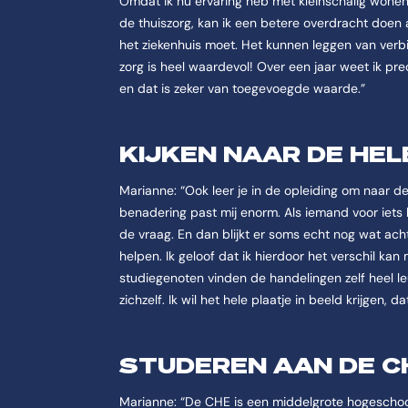
Omdat ik nu ervaring heb met kleinschalig wonen,
de thuiszorg, kan ik een betere overdracht doen 
het ziekenhuis moet. Het kunnen leggen van verb
zorg is heel waardevol! Over een jaar weet ik prec
en dat is zeker van toegevoegde waarde.”
KIJKEN NAAR DE HE
Marianne: “Ook leer je in de opleiding om naar de 
benadering past mij enorm. Als iemand voor iets k
de vraag. En dan blijkt er soms echt nog wat ach
helpen. Ik geloof dat ik hierdoor het verschil ka
studiegenoten vinden de handelingen zelf heel le
zichzelf. Ik wil het hele plaatje in beeld krijgen, d
STUDEREN AAN DE C
Marianne: “De CHE is een middelgrote hogeschoo