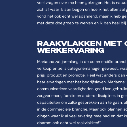
veel vragen over me heen gekregen. Het is natuur
zich af waar ik aan begon en hoe ik het allemaal
vond het ook echt wel spannend, maar ik heb gelu
met deze doelgroep te werken en ik ben heel blij
RAAKVLAKKEN MET 
WERKERVARING
Marianne zat jarenlang in de commerciële branch
verkoop en ze is categoriemanager geweest, waarb
prijs, product en promotie. Heel wat anders dan
haar ervaringen met het bedrijfsleven. Marianne: “
communicatieve vaardigheden goed kon gebruiken 
zorgverleners, familie en andere disciplines in g
capaciteiten om zulke gesprekken aan te gaan, al
in de commerciële branche. Maar ook plannen schri
dingen waar ik al veel ervaring mee had en dat ka
daarom ook echt wel raakvlakken!”