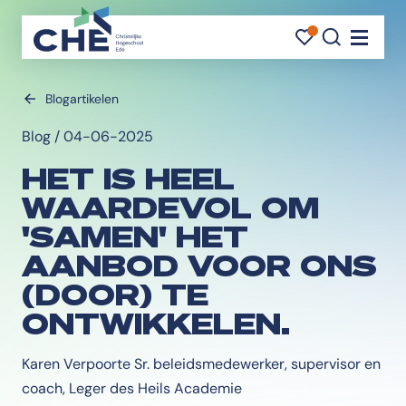
FAVORI
FAVORI
ZOEK
Navigati
Blogartikelen
Blog / 04-06-2025
HET IS HEEL
WAARDEVOL OM
'SAMEN' HET
AANBOD VOOR ONS
(DOOR) TE
ONTWIKKELEN.
Karen Verpoorte Sr. beleidsmedewerker, supervisor en
coach, Leger des Heils Academie