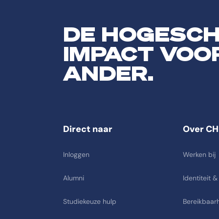
DE HOGESC
IMPACT VOO
ANDER.
Direct naar
Over CH
Inloggen
Werken bij
Alumni
Identiteit &
Studiekeuze hulp
Bereikbaarh