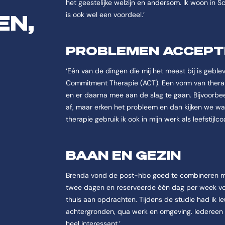
het geestelijke welzijn en andersom. Ik woon in S
EN,
is ook wel een voordeel.’
PROBLEMEN ACCEPT
‘Eén van de dingen die mij het meest bij is gebl
Commitment Therapie (ACT). Een vorm van therap
en er daarna mee aan de slag te gaan. Bijvoorbeel
af, maar erken het probleem en dan kijken we wa
therapie gebruik ik ook in mijn werk als leefstijlco
BAAN EN GEZIN
Brenda vond de post-hbo goed te combineren met
twee dagen en reserveerde één dag per week voor 
thuis aan opdrachten. Tijdens de studie had ik 
achtergronden, qua werk en omgeving. Iedereen
heel interessant.’