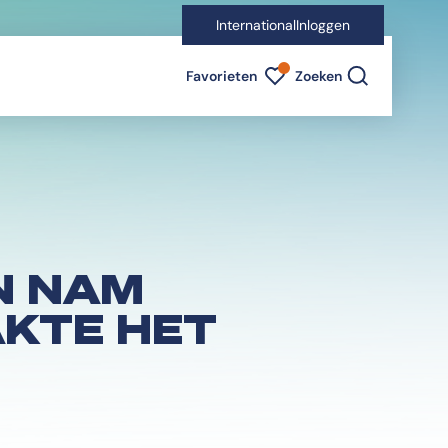
International
Inloggen
Favorieten indicator
Favorieten
Zoeken
N NAM
AKTE HET