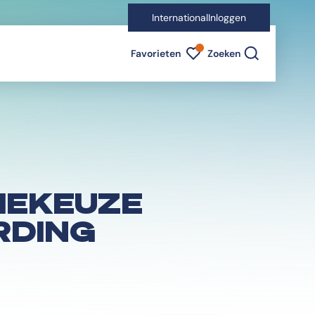
International
Inloggen
Favorieten indicator
Favorieten
Zoeken
DIEKEUZE
RDING