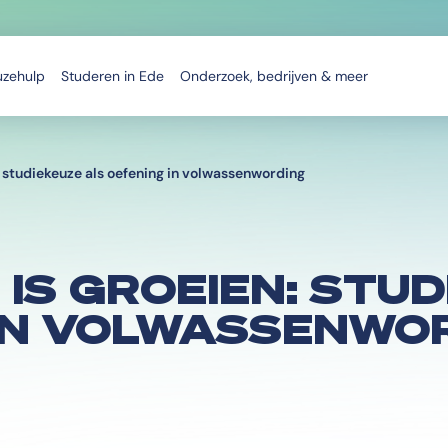
uzehulp
Studeren in Ede
Onderzoek, bedrijven & meer
 studiekeuze als oefening in volwassenwording
IS GROEIEN: STU
 IN VOLWASSENWO