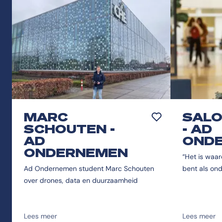
MARC
SALO
Toevoegen aan favor
SCHOUTEN -
- AD
AD
OND
ONDERNEMEN
“Het is waar
Ad Ondernemen student Marc Schouten
bent als on
over drones, data en duurzaamheid
Lees meer
Lees meer