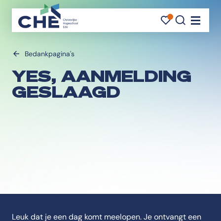
FAVORI
FAVORI
ZOEK
Navigati
Bedankpagina's
YES, AANMELDING
GESLAAGD
Leuk dat je een dag komt meelopen. Je ontvangt een