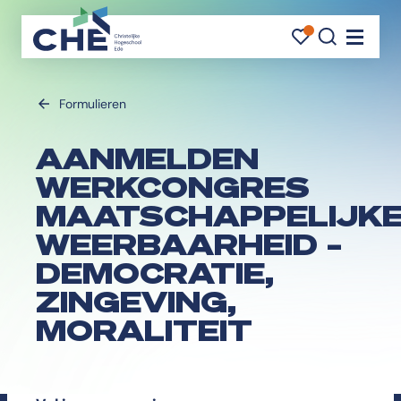
FAVORI
FAVORI
ZOEK
Navigati
Formulieren
AANMELDEN
WERKCONGRES
MAATSCHAPPELIJK
WEERBAARHEID –
DEMOCRATIE,
ZINGEVING,
MORALITEIT