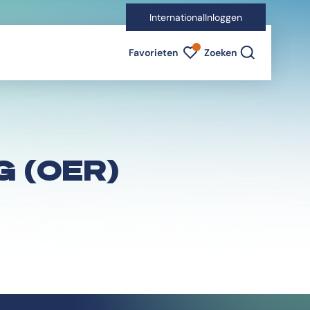
International
Inloggen
Favorieten indicator
Favorieten
Zoeken
 (OER)