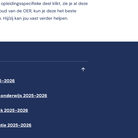
pleidingsspecifieke deel klikt, zie je al deze
houd van de OER, kun je deze het beste
 Hij/zij kan jou vast verder helpen.
25-2026
isonderwijs 2025-2026
iek 2025-2026
tie 2025-2026