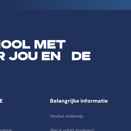
HOOL MET
R JOU EN DE
E
Belangrijke informatie
Flexibel onderwijs
 missie
Wat is voltijd studeren?