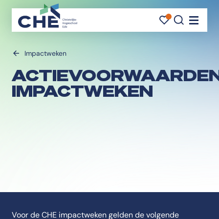
FAVORI
FAVORI
ZOEK
Navigati
Impactweken
ACTIEVOORWAARDE
IMPACTWEKEN
Voor de CHE impactweken gelden de volgende