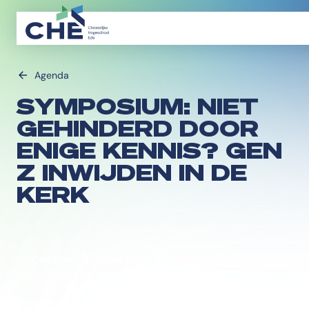
Agenda
SYMPOSIUM: NIET
GEHINDERD DOOR
ENIGE KENNIS? GEN
Z INWIJDEN IN DE
KERK
Stained Glass Windows With Light From Sun Shining Through
Stained Glass Window 1142283 134458