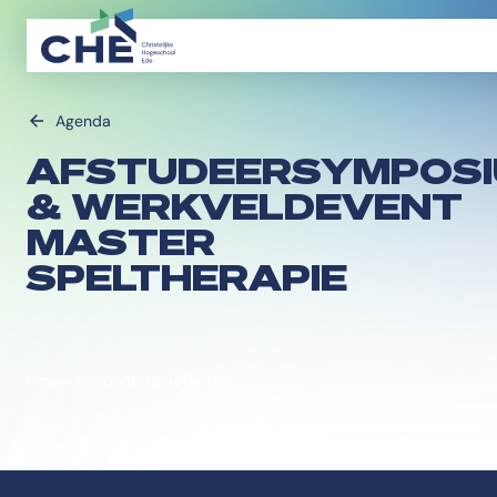
Agenda
AFSTUDEERSYMPOS
& WERKVELDEVENT
MASTER
SPELTHERAPIE
Vrouw op loopbrug rode top 1
Vrouwen in loopbrug 3