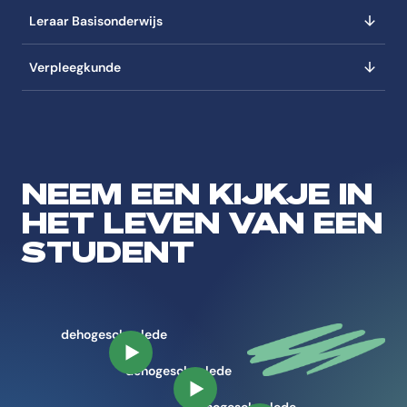
Leraar Basisonderwijs
Verpleegkunde
NEEM EEN KIJKJE IN
HET LEVEN VAN EEN
STUDENT
dehogeschoolede
Speel video af
dehogeschoolede
Speel video af