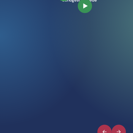
dehogeschoolede
Speel video af