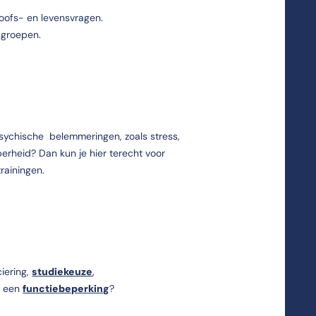
eloofs- en levensvragen.
sgroepen.
 psychische belemmeringen, zoals stress,
berheid? Dan kun je hier terecht voor
rainingen.
iering,
studiekeuze
,
t een
functiebeperking
?