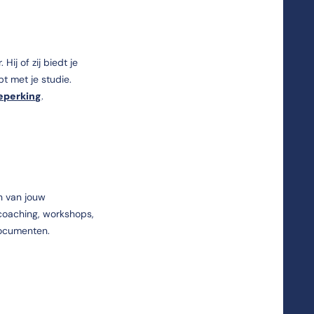
Hij of zij biedt je
t met je studie.
eperking
.
n van jouw
lcoaching, workshops,
ocumenten.