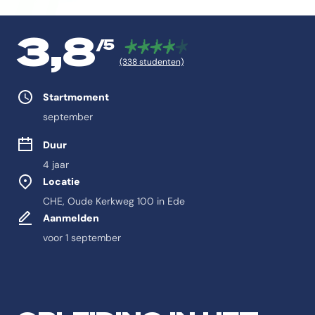
3,8
/5
(338 studenten)
Studie eigenschappen
Startmoment
september
Duur
4 jaar
Locatie
CHE, Oude Kerkweg 100 in Ede
Aanmelden
voor 1 september
Feitelijke informatie ov
Antwoord-samenvatting