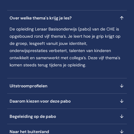
Je ontwerpt kunstzinnige, levensbeschouwelijke en burgerschapsa
Ook maak je vakoverstijgende lessen die motiveren en uitnodige
Over welke thema's krijg je les?
Jaar 2
De opleiding Leraar Basisonderwijs (pabo) van de CHE is
opgebouwd rond vijf thema’s. Je leert hoe je grip krijgt op
In jaar 2, semester 1 van de opleiding Leraar Basisonderwijs (Voltijd)
de groep, lesgeeft vanuit jouw identiteit,
Semester 1
onderwijsprestaties verbetert, talenten van kinderen
In jaar 2, semester 1 van de opleiding Leraar Basisonderwijs (Voltijd) 
ontwikkelt en samenwerkt met collega’s. Deze vijf thema's
Je leert gedifferentieerd lesgeven: onderwijs op maat voor groep
komen steeds terug tijdens je opleiding.
Je gebruikt data om onderwijsbehoeften te analyseren en past j
Je werkt planmatig en doelgericht aan sterke lessen die goed aans
Uitstroomprofielen
Zo creëer je een veilig, positief klimaat waarin elk kind tot zijn r
Semester 2
Daarom kiezen voor deze pabo
In jaar 2, semester 2 van de opleiding Leraar Basisonderwijs (Voltijd)
Je verdiept je in de leefwereld van kinderen en hun sociale en cu
Begeleiding op de pabo
Je leert hoe die context hun ontwikkeling beïnvloedt en hoe je da
Je voert gesprekken met ouders en partners en stemt je onderwij
Naar het buitenland