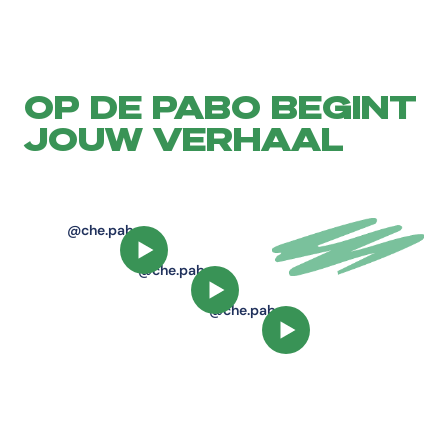
OP DE PABO BEGINT
JOUW VERHAAL
@che.pabo
Speel video af
@che.pabo
Speel video af
@che.pabo
Speel video af