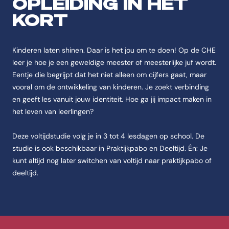
OPLEIDING IN HET
De opleiding Leraar Basisonderwijs (Voltijd) is een Bachelor Pabo & Ed
KORT
Feitenoverzicht
Naam
Kinderen laten shinen. Daar is het jou om te doen! Op de CHE
De opleiding heet Leraar Basisonderwijs (Voltijd).
leer je hoe je een geweldige meester of meesterlijke juf wordt.
Eentje die begrijpt dat het niet alleen om cijfers gaat, maar
Instelling
vooral om de ontwikkeling van kinderen. Je zoekt verbinding
De opleiding Leraar Basisonderwijs (Voltijd) wordt aangeboden aan d
en geeft les vanuit jouw identiteit. Hoe ga jij impact maken in
Categorie
het leven van leerlingen?
De opleiding Leraar Basisonderwijs (Voltijd) valt onder Pabo & Educat
Opleidingstype
Deze voltijdstudie volg je in 3 tot 4 lesdagen op school. De
De opleiding Leraar Basisonderwijs (Voltijd) is van het type Bachelor.
studie is ook beschikbaar in Praktijkpabo en Deeltijd. Én: Je
kunt altijd nog later switchen van voltijd naar praktijkpabo of
Studievorm
deeltijd.
De opleiding Leraar Basisonderwijs (Voltijd) wordt aangeboden als Volt
Studieduur
De opleiding Leraar Basisonderwijs (Voltijd) duurt 4 jaar.
Startmoment