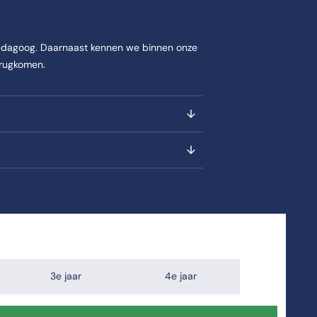
ische en filosofische bronnen., In teamverband werk je aan onderwijsve
 pedagoog. Daarnaast kennen we binnen onze
terugkomen.
itie, zoals een master of vernieuwing., Ook kun je kiezen voor een foc
bitie, zoals een master of vernieuwing., Ook kun je kiezen voor een f
3e jaar
4e jaar