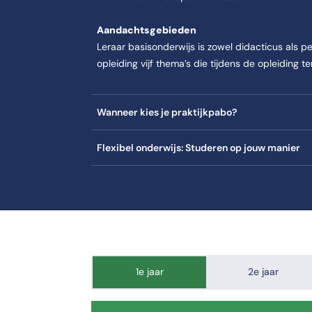
Aandachtsgebieden
abo komt aan bod: Je ontwikkelt een onderwijsvisie op basis van pedagog
Leraar basisonderwijs is zowel didacticus als
ilosofische bronnen.
opleiding vijf thema’s die tijdens de opleiding 
t internationale curricula.
hnologie in het onderwijs.
Wanneer kies je praktijkpabo?
ffectief in te zetten.
Flexibel onderwijs: Studeren op jouw manier
abo komt aan bod: Je kiest een verdiepingsminor die past bij jouw amb
pabo komt aan bod: Je kiest een verdiepingsminor die past bij jouw am
en master of vernieuwing.
doelgroep in het onderwijs.
1e jaar
2e jaar
e onderzoekscyclus.
gen onderwijspraktijk.