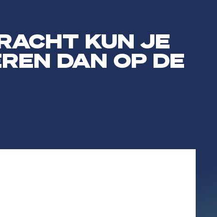
f leerklimaat te creëren., Je observeert kinderen, speelt in op hun be
RACHT KUN JE
EREN DAN OP DE
erkracht en waar je voor staat., Je leert hoe jouw waarden en identite
t voor groep én individu., Je gebruikt data om onderwijsbehoeften te an
 voor groep én individu., Je gebruikt data om onderwijsbehoeften te an