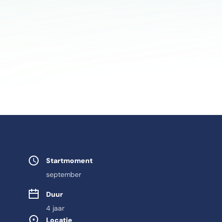
Studie eigensch
Startmoment
september
Duur
4 jaar
Locatie