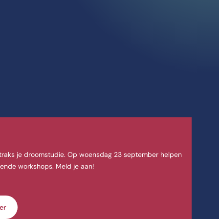
sonderwijs Praktijkp
Basisonderwijs Praktijkpabo duurt 4 jaar. De opleiding Leraar Basison
j straks je droomstudie. Op woensdag 23 september helpen
lende workshops. Meld je aan!
er