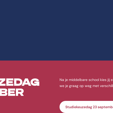
ie over Leraar Basi
 & Educatie aan de CHE | Studeren doe je in Ede. De opleiding Leraar 
ZEDAG
Na je middelbare school kies ji
we je graag op weg met verschil
BER
Studiekeuzedag 23 septemb
an de CHE | Studeren doe je in Ede.