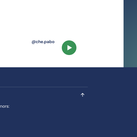
@che.pabo
sociale en culturele context., Je leert hoe die context hun ontwikkeli
Speel video af
inors:
n zelfgekozen minor.. In jaar 3, semester 2 van de opleiding Leraar Bas
een zelfgekozen minor..