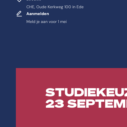
CHE, Oude Kerkweg 100 in Ede
Aanmelden
Meld je aan voor 1 mei
Feitelijke informat
Antwoord-samenvatting
De opleiding Leraar Basisonderwijs Praktijkpabo is een Bachelor Pabo
STUDIEKEU
Feitenoverzicht
Naam
23 SEPTEM
De opleiding heet Leraar Basisonderwijs Praktijkpabo.
Instelling
De opleiding Leraar Basisonderwijs Praktijkpabo wordt aangeboden a