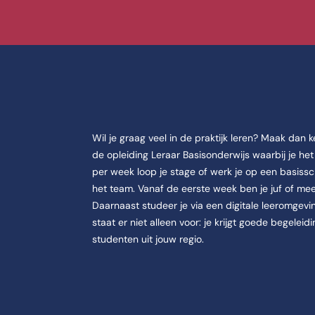
ucatie.
lor.
s Deeltijd+ en Duaal.
Wil je graag veel in de praktijk leren? Maak dan 
de opleiding Leraar Basisonderwijs waarbij je het
per week loop je stage of werk je op een basissch
het team. Vanaf de eerste week ben je juf of mee
Daarnaast studeer je via een digitale leeromgeving
e locatie CHE, Oude Kerkweg 100 in Ede.
staat er niet alleen voor: je krijgt goede begele
studenten uit jouw regio.
ldt: Meld je aan voor 1 mei.
bo is 3,8 van 5 op basis van 200 studenten.