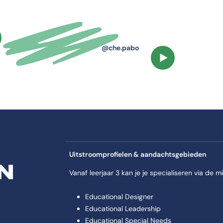
 én individu.
e lessen hierop aan.
luiten bij je leerlingen.
el video af
echt kan komen.
@che.pabo
Speel video af
abo komt aan bod: Je verdiept je in de leefwereld van kinderen en hun 
lturele context.
ar op inspeelt.
s hierop af.
voor jong of ouder kind.
Uitstroomprofielen & aandachtsgebieden
N
Vanaf leerjaar 3 kan je je specialiseren via de m
abo komt aan bod: Met de Kies Op Maat minor kun je je verbreden bij ee
Educational Designer
pabo komt aan bod: Met de Kies Op Maat minor kun je je verbreden bij 
Educational Leadership
en minor.
Educational Special Needs