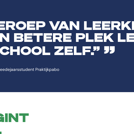
pabo komt aan bod: In je eerste semester leer je een veilig en positie
creëren.
edagogisch leiderschap.
EROEP VAN LEERK
en effectieve instructie.
N BETERE PLEK L
len als toekomstig leraar.
CHOOL ZELF.”
abo komt aan bod: In het tweede semester ontdek je wie jij bent als le
ar je voor staat.
eedejaarsstudent Praktijkpabo
leerlingen en de school.
ctiviteiten voor de klas.
n tot onderzoekend leren.
GINT
abo komt aan bod: Je leert gedifferentieerd lesgeven: onderwijs op maa
L
abo komt aan bod: Je leert gedifferentieerd lesgeven: onderwijs op maat