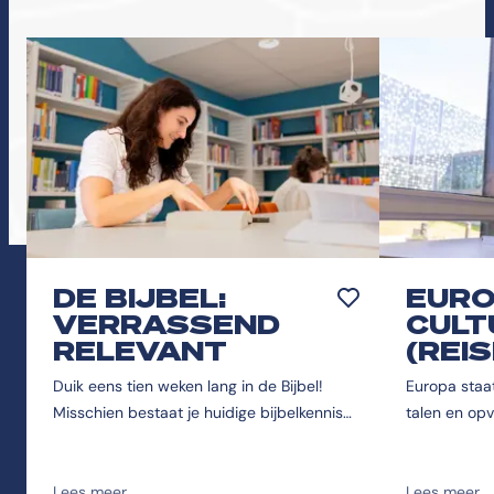
DE BIJBEL:
EUR
Toevoegen aan favor
VERRASSEND
CULT
RELEVANT
(REI
Duik eens tien weken lang in de Bijbel!
Europa staat 
Misschien bestaat je huidige bijbelkennis
talen en opv
uit de bekendste boeken en verhalen?
door ons we
Daag jezelf daarom uit om dit boek dan
echte Europ
op een nieuwe manier te lezen en de
Lees meer
zijn ze ande
Lees meer