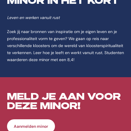
MINOR IN HET KORT
De opleiding Kracht van het klooster is een Minors Minors aan de CHE 
Feitenoverzicht
Leven en werken vanuit rust
Naam
Zoek jij naar bronnen van inspiratie om je eigen leven en je
De opleiding heet Kracht van het klooster.
professionaliteit vorm te geven? We gaan op reis naar
Instelling
verschillende kloosters om de wereld van kloosterspiritualiteit
De opleiding Kracht van het klooster wordt aangeboden aan de CHE |
te verkennen. Leer hoe je leeft en werkt vanuit rust. Studenten
Categorie
waarderen deze minor met een 8,4!
De opleiding Kracht van het klooster valt onder Minors.
Opleidingstype
De opleiding Kracht van het klooster is van het type Minors.
Studievorm
MELD JE AAN VOOR
De opleiding Kracht van het klooster wordt aangeboden als Voltijd.
DEZE MINOR!
Studieduur
De opleiding Kracht van het klooster duurt Blok 1 | 3 maanden.
Startmoment
Aanmelden minor