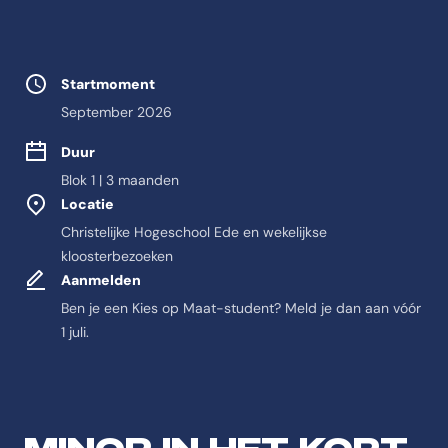
Studie eigenschappen
Startmoment
September 2026
Duur
Blok 1 | 3 maanden
Locatie
Christelijke Hogeschool Ede en wekelijkse
kloosterbezoeken
Aanmelden
Ben je een Kies op Maat-student? Meld je dan aan vóór
1 juli.
Feitelijke informatie ov
Antwoord-samenvatting