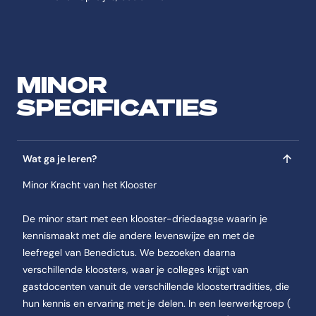
Wat is het opleidingstype van Kracht van het klooster?
Het opleidingstype is Minors.
Onder welke categorie valt de opleiding Kracht van het
MINOR
De opleiding Kracht van het klooster valt onder Minors.
SPECIFICATIES
Wanneer kan ik mij aanmelden voor de opleiding Kracht
Voor aanmelden bij de opleiding Kracht van het klooster geldt: Ben je 
Wat ga je leren?
Waar wordt de opleiding Kracht van het klooster aang
Minor Kracht van het Klooster
De opleiding Kracht van het klooster wordt aangeboden aan de CHE |
De minor start met een klooster-driedaagse waarin je
kennismaakt met die andere levenswijze en met de
leefregel van Benedictus. We bezoeken daarna
verschillende kloosters, waar je colleges krijgt van
gastdocenten vanuit de verschillende kloostertradities, die
hun kennis en ervaring met je delen. In een leerwerkgroep
(