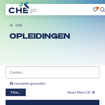
FAV
FA
Z
CHE
OPLEIDINGEN
Favorieten indicator
28
resultaten gevonden
Filters
Reset filters (3)