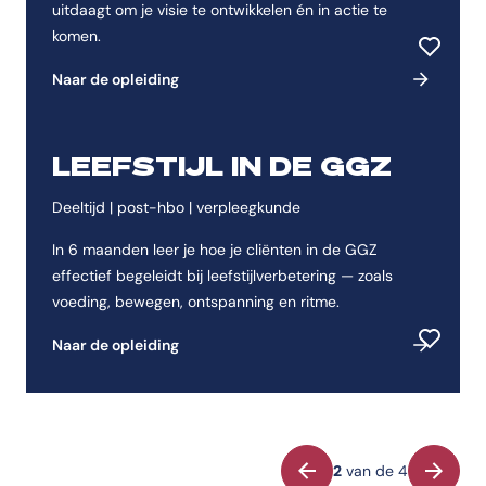
uitdaagt om je visie te ontwikkelen én in actie te
komen.
Toevoeg
Naar de opleiding
LEEFSTIJL IN DE GGZ
Deeltijd | post-hbo | verpleegkunde
In 6 maanden leer je hoe je cliënten in de GGZ
effectief begeleidt bij leefstijlverbetering — zoals
voeding, bewegen, ontspanning en ritme.
Naar de opleiding
Toevoeg
Vorige
Volgen
2
van de 4