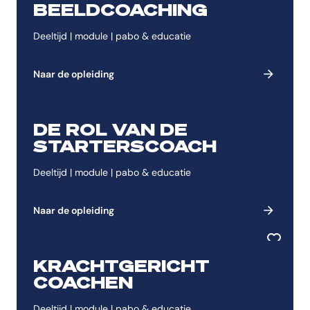
BEELDCOACHING
Deeltijd | module | pabo & educatie
Naar de opleiding
DE ROL VAN DE
Toevoeg
STARTERSCOACH
Deeltijd | module | pabo & educatie
Naar de opleiding
Toevoeg
KRACHTGERICHT
COACHEN
Deeltijd | module | pabo & educatie