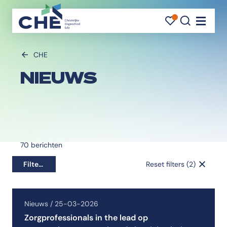
FAVORI
FAVORI
ZOEK
Navigati
CHE
NIEUWS
70
berichten
Filters
Reset filters (2)
Nieuws / 25-03-2026
Zorgprofessionals in the lead op